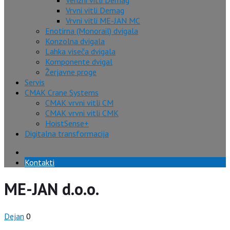
Verižni vitli Demag
Vrvni vitli Demag
Vrvni vitli ME-JAN MC
Enotirna (Monorail) dvigala
Konzolna dvigala
Lahka viseča dvigala
Komponente dvigal
Žerjavne proge
Servis
CMAK Crane Systems
CMAK vrvni vitli CM
CMAK vrvni vitli CMK
HoistSense+
Digitalna transformacija
Kontakti
ME-JAN d.o.o.
Dejan
0