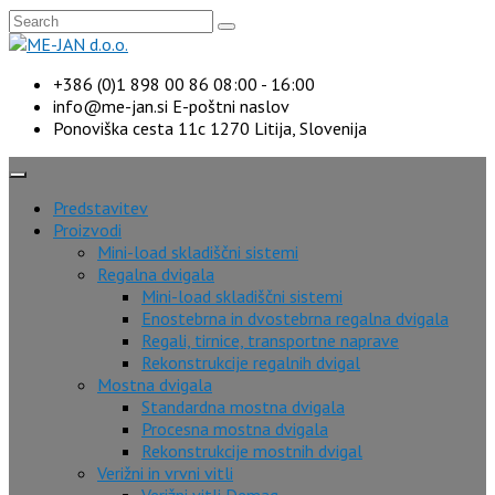
+386 (0)1 898 00 86
08:00 - 16:00
info@me-jan.si
E-poštni naslov
Ponoviška cesta 11c
1270 Litija, Slovenija
Predstavitev
Proizvodi
Mini-load skladiščni sistemi
Regalna dvigala
Mini-load skladiščni sistemi
Enostebrna in dvostebrna regalna dvigala
Regali, tirnice, transportne naprave
Rekonstrukcije regalnih dvigal
Mostna dvigala
Standardna mostna dvigala
Procesna mostna dvigala
Rekonstrukcije mostnih dvigal
Verižni in vrvni vitli