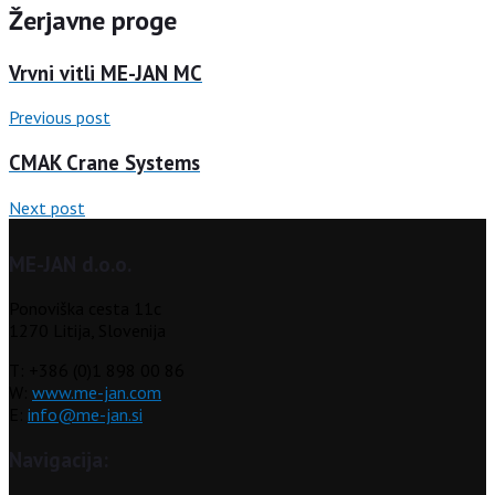
Žerjavne proge
Vrvni vitli ME-JAN MC
Previous post
CMAK Crane Systems
Next post
ME-JAN d.o.o.
Ponoviška cesta 11c
1270 Litija, Slovenija
T: +386 (0)1 898 00 86
W:
www.me-jan.com
E:
info@me-jan.si
Navigacija: