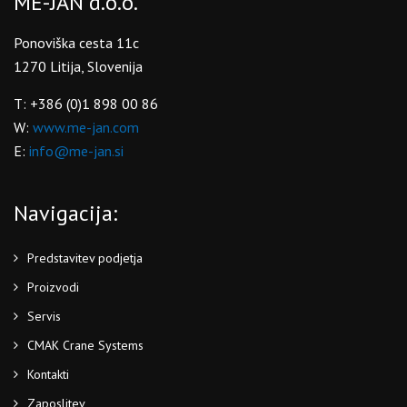
ME-JAN d.o.o.
Ponoviška cesta 11c
1270 Litija, Slovenija
T: +386 (0)1 898 00 86
W:
www.me-jan.com
E:
info@me-jan.si
Navigacija:
Predstavitev podjetja
Proizvodi
Servis
CMAK Crane Systems
Kontakti
Zaposlitev