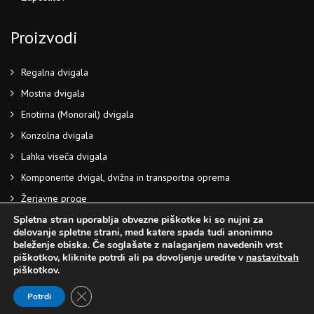
Proizvodi
Regalna dvigala
Mostna dvigala
Enotirna (Monorail) dvigala
Konzolna dvigala
Lahka viseča dvigala
Komponente dvigal, dvižna in transportna oprema
Žerjavne proge
Spletna stran uporablja obvezne piškotke ki so nujni za
delovanje spletne strani, med katere spada tudi anonimno
Copyright © 2022 ME-JAN d.o.o. |
Piškotki
|
Pravilnik o
beleženje obiska. Če soglašate z nalaganjem navedenih vrst
zasebnosti
piškotkov, kliknite potrdi ali pa dovoljenje uredite v
nastavitvah
piškotkov.
Close GDPR Cookie Banner
Potrdi